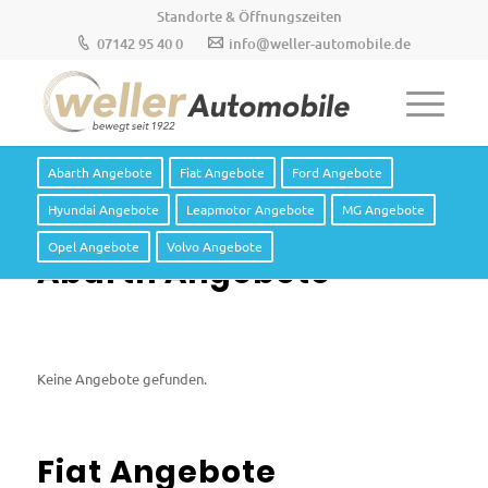
Standorte & Öffnungszeiten
07142 95 40 0
info@weller-automobile.de
Abarth Angebote
Fiat Angebote
Ford Angebote
Hyundai Angebote
Leapmotor Angebote
MG Angebote
Opel Angebote
Volvo Angebote
Abarth Angebote
Keine Angebote gefunden.
Fiat Angebote