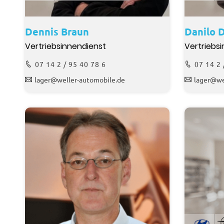
Dennis Braun
Danilo D
Vertriebsinnendienst
Vertriebs
07 14 2 / 95 40 78 6
07 14 2 
lager@weller-automobile.de
lager@we