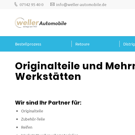
07142 95 40 0
info@weller-automobile.de
Bestellprozess
Retoure
Distri
Originalteile und Mehr
Werkstätten
Wir sind Ihr Partner für:
Originalteile
Zubehör-Teile
Reifen