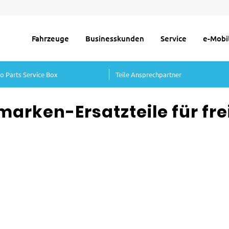
Fahrzeuge
Businesskunden
Service
e-Mobil
go Parts Service Box
Teile Ansprechpartner
marken-Ersatzteile für fre