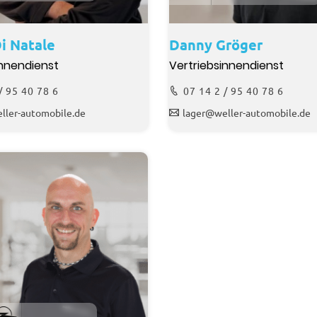
i Natale
Danny Gröger
innendienst
Vertriebsinnendienst
/ 95 40 78 6
07 14 2 / 95 40 78 6
ller-automobile.de
lager@weller-automobile.de