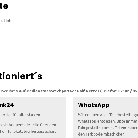
te
m Link
tioniert´s
 über Ihren
Außendienstansprechpartner Ralf Netzer (Telefon: 07142 / 95 4
ink24
WhatsApp
portal für alle Marken.
Wir nehmen auch Teilebestellung
Whatsapp entgegen. Bitte immer
n Sie bequem die Teile über den
Fahrgestellnummer, Teilenummer 
chen Teilekatalog heraussuchen.
den Farbcode mitschicken.