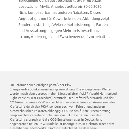
Berechnung durch das Autohaus). Alle Preise zzgl.
gesetzlicher MwSt. Angebot gültig bis 30.09.2026.
Nicht kombinierbar mit anderen Rabatten. Dieses
Angebot gilt nur für Gewerbekunden. Abbildung zeigt
Sonderausstattung. Weitere Motorisierungen, Farben
und Ausstattungen gegen Mehrpreis bestellbar.
Irrtum, Änderungen und Zwischenverkauf vorbehalten.
Die Informationen erfolgen gemäß der Pkw-
Energieverbrauchskennzeichnungsverordnung. Die angegebenen Werte
wurden nach dem vorgeschrieben Messverfahren WLTP (World Harmonised
Light Vehicles Test Procedure) ermittelt. Der Kraftstoffverbrauch und der
CO2-Ausstoß eines PKW sind nicht nur von der effizienten Ausnutzung des
Kraftstoffs durch den PKW, sondern auch vom Fahrstil und anderen
nichttechnischen Faktoren abhängig. CO2 ist das für die Erderwärmung
hauptsächlich verantwortliche Treibgas. Ein Leitfaden über den
Kraftstoffverbrauch und die CO2-Emissionen aller in Deutschland
angebotenen neuen PKW-Modelle ist unentgeltlich in elektronischer Form
einsehbar an jedem Verkaufsort in Deutschland, an dem neue