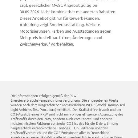
zzgl. gesetzlicher MwSt. Angebot gültig bis
30.09.2026. Nicht kombinierbar mit anderen Rabatten.
Dieses Angebot gilt nur für Gewerbekunden.
Abbildung zeigt Sonderausstattung. Weitere
Motorisierungen, Farben und Ausstattungen gegen
Mehrpreis bestellbar. Irrtum, Änderungen und
Zwischenverkauf vorbehalten.
Die Informationen erfolgen gemäß der Pkw-
Energieverbrauchskennzeichnungsverordnung. Die angegebenen Werte
wurden nach dem vorgeschrieben Messverfahren WLTP (World Harmonised
Light Vehicles Test Procedure) ermittelt. Der Kraftstoffverbrauch und der
CO2-Ausstoß eines PKW sind nicht nur von der effizienten Ausnutzung des
Kraftstoffs durch den PKW, sondern auch vom Fahrstil und anderen
nichttechnischen Faktoren abhängig. CO2 ist das für die Erderwärmung
hauptsächlich verantwortliche Treibgas. Ein Leitfaden über den
Kraftstoffverbrauch und die CO2-Emissionen aller in Deutschland
angebotenen neuen PKW-Modelle ist unentgeltlich in elektronischer Form