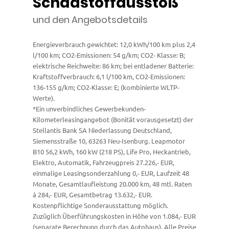
Schadstoffausstoß
und den Angebotsdetails
Energieverbrauch gewichtet: 12,0 kWh/100 km plus 2,4
l/100 km; CO2-Emissionen: 54 g/km; CO2- Klasse: B;
elektrische Reichweite: 86 km; bei entladener Batterie:
Kraftstoffverbrauch: 6,1 l/100 km, CO2-Emissionen:
136-155 g/km; CO2-Klasse: E; (kombinierte WLTP-
Werte).
*Ein unverbindliches Gewerbekunden-
Kilometerleasingangebot (Bonität vorausgesetzt) der
Stellantis Bank SA Niederlassung Deutschland,
Siemensstraße 10, 63263 Neu-Isenburg. Leapmotor
B10 56,2 kWh, 160 kW (218 PS), Life Pro, Heckantrieb,
Elektro, Automatik, Fahrzeugpreis 27.226,- EUR,
einmalige Leasingsonderzahlung 0,- EUR, Laufzeit 48
Monate, Gesamtlaufleistung 20.000 km, 48 mtl. Raten
à 284,- EUR, Gesamtbetrag 13.632,- EUR.
Kostenpflichtige Sonderausstattung möglich.
Zuzüglich Überführungskosten in Höhe von 1.084,- EUR
(separate Berechnung durch das Autohaus). Alle Preise