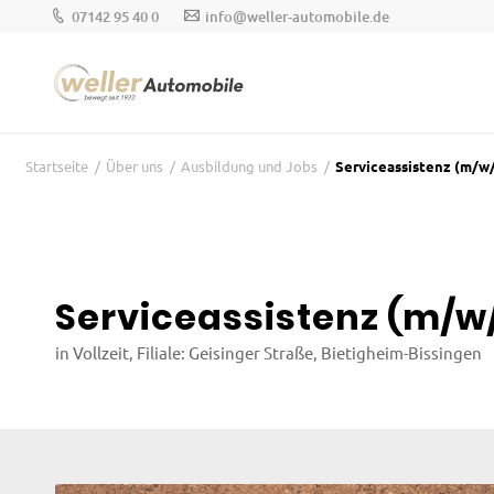
07142 95 40 0
info@weller-automobile.de
Startseite
/
Über uns
/
Ausbildung und Jobs
/
Serviceassistenz (m/w
Serviceassistenz (m/w
in Vollzeit, Filiale: Geisinger Straße, Bietigheim-Bissingen