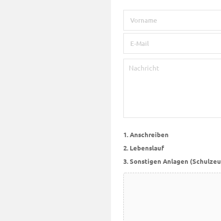
Name
Vorname
E-
Mail
Nachricht
1. Anschreiben
2. Lebenslauf
3. Sonstigen Anlagen (Schulzeu
Datei