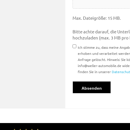
Max. Dateigröße: 15 MB.
Bitte achte darauf, die Unte
hochzuladen (max. 3 MB pro 
Einwilligung
Ich stimme zu, dass meine Anga
erhoben und verarbeitet werden
Anfrage gelöscht. Hinweis: Sie kö
info@weller-automobile.de wide
finden Sie in unserer
Datenschut
hCaptcha