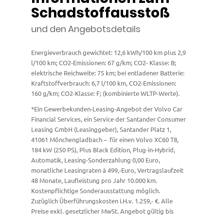
Schadstoffausstoß
und den Angebotsdetails
Energieverbrauch gewichtet: 12,6 kWh/100 km plus 2,9
l/100 km; CO2-Emissionen: 67 g/km; CO2- Klasse: B;
elektrische Reichweite: 75 km; bei entladener Batterie:
Kraftstoffverbrauch: 6,7 l/100 km, CO2-Emissionen:
160 g/km; CO2-Klasse: F; (kombinierte WLTP-Werte).
*Ein Gewerbekunden-Leasing-Angebot der Volvo Car
Financial Services, ein Service der Santander Consumer
Leasing GmbH (Leasinggeber), Santander Platz 1,
41061 Mönchengladbach – für einen Volvo XC60 T8,
184 kW (250 PS), Plus Black Edition, Plug-in-Hybrid,
Automatik, Leasing-Sonderzahlung 0,00 Euro,
monatliche Leasingraten à 499,-Euro, Vertragslaufzeit
48 Monate, Laufleistung pro Jahr 10.000 km.
Kostenpflichtige Sonderausstattung möglich.
Zuzüglich Überführungskosten i.H.v. 1.259,- €. Alle
Preise exkl. gesetzlicher MwSt. Angebot gültig bis