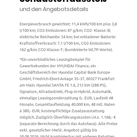
und den Angebotsdetails
Energieverbrauch gewichtet: 11,4 kWh/100 km plus 3,8
l/100 km; CO2-Emissionen: 87 g/km; CO2- Klasse: B;
elektrische Reichweite: 54 km; bei entladener Batterie:
Kraftstoffverbrauch: 7,1 l/100 km, CO2-Emissionen:
162 g/km; CO2-Klasse: F; (kombinierte WLTP-Werte).
*Ein unverbindliches Leasingbeispiel für
Gewerbekunden der HYUNDAI Finance, ein
Geschäftsbereich der Hyundai Capital Bank Europe
GmbH, Friedrich-Ebert-Anlage 35–37, 60327 Frankfurt
am Main. Hyundai SANTA FE 1.6, 212 kW (288 PS),
Signature, Allradantrieb, Plug-in-Hybrid, Automatik,
einmalige Leasingsonderzahlung 0,- EUR, Laufzeit 48
Monate, Gesamtlaufleistung 40.000 km, 48 mtl. Raten
à 380,- EUR, kostenpflichtige Zusatzausstattung
möglich. Zuzüglich Überführungskosten i.H.v. 1.168,- €
(separate Berechnung durch das Autohaus). Alle Preise
exkl. gesetzlicher MwSt. Angebot gültig bis
30.09.2026. Nicht kombinierbar mit anderen Rabatten.